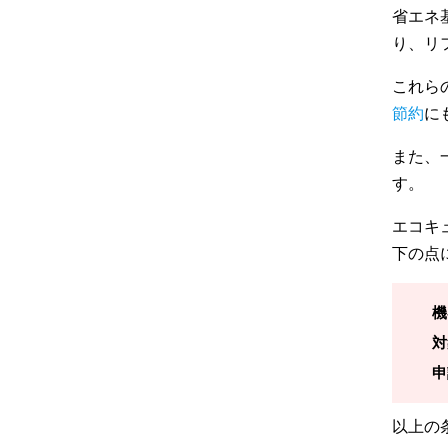
省エネ
り、リ
これら
節約
に
また、
す。
エコキ
下の点
機
対
申
以上の