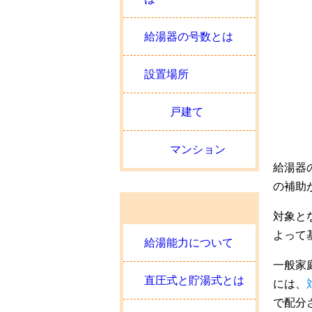
給湯器の号数とは
設置場所
戸建て
マンション
給湯器
の補助
対象と
よって
給湯能力について
一般家
直圧式と貯湯式とは
には、
で配分