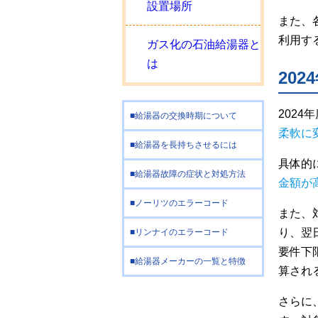
設置場所
また、
利用す
ガス化の石油給湯器と
は
20
202
給湯器の交換時期について
柔軟に
給湯器を長持ちさせるには
具体的
給湯器故障の症状と対処方法
金額が
ノーリツのエラーコード
また、
り、翌
リンナイのエラーコード
要件下
給湯器メーカーの一覧と特徴
算され
さらに