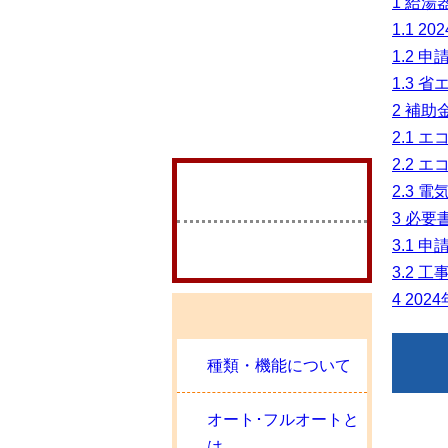
1
給湯
1.1
20
1.2
申請
1.3
省エ
2
補助
2.1
エコ
2.2
エコ
2.3
電気
3
必要
3.1
申請
3.2
工事
4
202
種類・機能について
オート･フルオートと
は