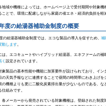
各地域や機種によっては、ホームページ上で受付期間や対象機
ることで、環境に配慮しながら家庭の省エネ・経済的負担を軽
24年度の給湯器補助金制度の概要
4年度の給湯器補助金制度では、エコな製品の導入を促すため、
補
変動します
。
には、エコキュートやハイブリッド給湯器、エネファームの補
高く
設定されています。
対象製品の基本性能や機能に加算要件が設けられており、イン
日の天気予報などに連携することで昼間の時間帯にわき上げを
限の機種よりも更に二酸化炭素排出量が少ないものである、な
る仕組みです。
、各メーカーから発売されている対象機種は、登録された制度