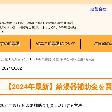
運営会社
補助金の活用法を解説！全体像把握から対象給湯器種類別解説、
ガイド。省エネ基準適合機器リストもご紹介。2024年度補助
う！
すめ給湯器
省エネ給湯器について
ご依頼の
>
>
の水猿
給湯器コラム
【2024年最新】給湯器補助金を賢く活用する方法
024/10/02
【2024年最新】給湯器補助金を