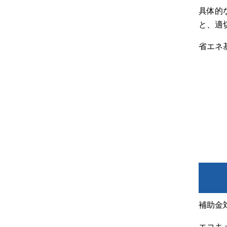
具体的
と、適
省エネ
補助金
エコキ